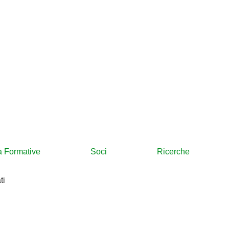
tà Formative
Soci
Ricerche
ti