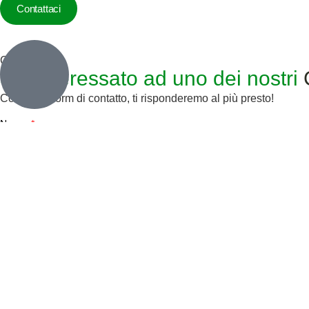
Contattaci
Inactive
Contattaci
Sei interessato ad uno dei nostri
Compila il form di contatto, ti risponderemo al più presto!
Nome
Email
Messaggio
Ho letto la
Privacy Policy
e acconsento al trattamento dei dati inviati.