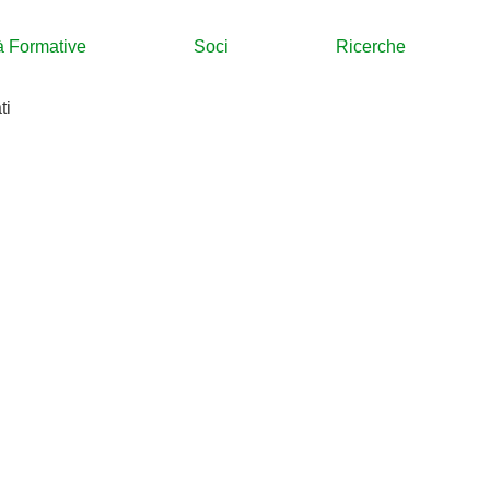
tà Formative
Soci
Ricerche
ti