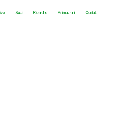
tive
Soci
Ricerche
Animazioni
Contatti
a sul pulsante qui sotto per visualizzare o scaricare il document
📄 Visualizza PDF