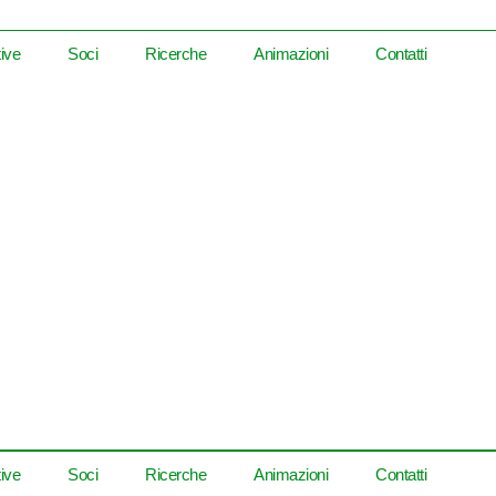
tive
Soci
Ricerche
Animazioni
Contatti
a sul pulsante qui sotto per visualizzare o scaricare il document
📄 Visualizza PDF
tive
Soci
Ricerche
Animazioni
Contatti