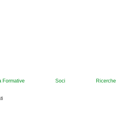
tà Formative
Soci
Ricerche
ti