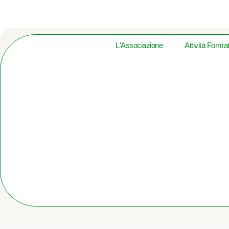
L'Associazione
Attività Forma