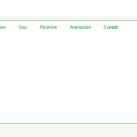
tive
Soci
Ricerche
Animazioni
Contatti