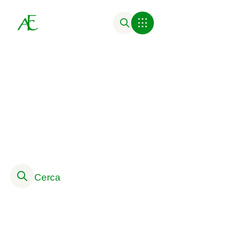
Attività Formative
Cerca